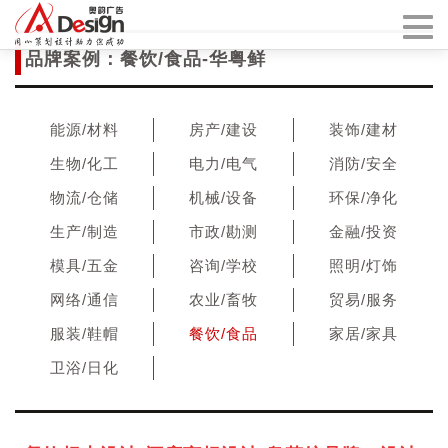
品牌案例：餐饮/食品-华粤鲜
能源/材料
房产/建设
装饰/建材
生物/化工
电力/电气
消防/安全
物流/仓储
机械/设备
环保/净化
生产/制造
市政/勘测
金融/投资
模具/五金
咨询/学校
照明/灯饰
网络/通信
农业/畜牧
贸易/服务
服装/鞋帽
餐饮/食品
家居/家具
卫浴/日化